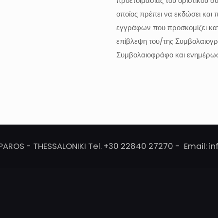
προετοιμασίας του οριστικού σ
οποίος πρέπει να εκδώσει και 
εγγράφων που προσκομίζει κατά
επίβλεψη του/της Συμβολαιογρ
Συμβολαιοφράφο και ενημέρωση
PAROS - THESSALONIKI Tel. +30 22840 27270 - Email: i