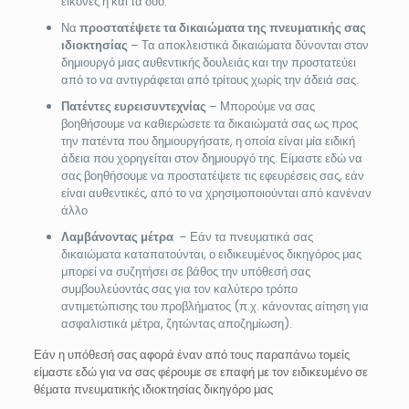
εικόνες ή και τα δύο.
Να
προστατέψετε τα δικαιώματα της πνευματικής σας
ιδιοκτησίας
– Τα αποκλειστικά δικαιώματα δύνονται στον
δημιουργό μιας αυθεντικής δουλειάς και την προστατεύει
από το να αντιγράφεται από τρίτους χωρίς την άδειά σας.
Πατέντες ευρεισυντεχνίας
– Μπορούμε να σας
βοηθήσουμε να καθιερώσετε τα δικαιώματά σας ως προς
την πατέντα που δημιουργήσατε, η οποία είναι μία ειδική
άδεια που χορηγείται στον δημιουργό της. Είμαστε εδώ να
σας βοηθήσουμε να προστατέψετε τις εφευρέσεις σας, εάν
είναι αυθεντικές, από το να χρησιμοποιούνται από κανέναν
άλλο
Λαμβάνοντας μέτρα
– Εάν τα πνευματικά σας
δικαιώματα καταπατούνται, ο ειδικευμένος δικηγόρος μας
μπορεί να συζητήσει σε βάθος την υπόθεσή σας
συμβουλεύοντάς σας για τον καλύτερο τρόπο
αντιμετώπισης του προβλήματος (π.χ. κάνοντας αίτηση για
ασφαλιστικά μέτρα, ζητώντας αποζημίωση).
Εάν η υπόθεσή σας αφορά έναν από τους παραπάνω τομείς
είμαστε εδώ για να σας φέρουμε σε επαφή με τον ειδικευμένο σε
θέματα πνευματικής ιδιοκτησίας δικηγόρο μας